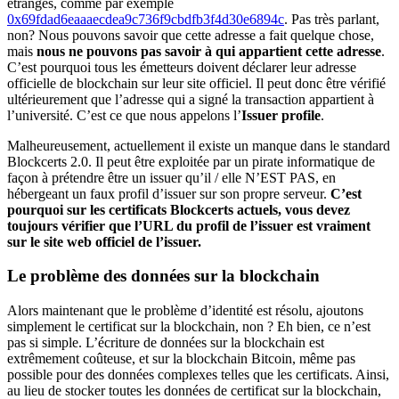
étranges, comme par exemple
0x69fdad6eaaaecdea9c736f9cbdfb3f4d30e6894c
. Pas très parlant,
non? Nous pouvons savoir que cette adresse a fait quelque chose,
mais
nous ne pouvons pas savoir à qui appartient cette adresse
.
C’est pourquoi tous les émetteurs doivent déclarer leur adresse
officielle de blockchain sur leur site officiel. Il peut donc être vérifié
ultérieurement que l’adresse qui a signé la transaction appartient à
l’université. C’est ce que nous appelons l’
Issuer profile
.
Malheureusement, actuellement il existe un manque dans le standard
Blockcerts 2.0. Il peut être exploitée par un pirate informatique de
façon à prétendre être un issuer qu’il / elle N’EST PAS, en
hébergeant un faux profil d’issuer sur son propre serveur.
C’est
pourquoi sur les certificats Blockcerts actuels, vous devez
toujours vérifier que l’URL du profil de l’issuer est vraiment
sur le site web officiel de l’issuer.
Le problème des données sur la blockchain
Alors maintenant que le problème d’identité est résolu, ajoutons
simplement le certificat sur la blockchain, non ? Eh bien, ce n’est
pas si simple. L’écriture de données sur la blockchain est
extrêmement coûteuse, et sur la blockchain Bitcoin, même pas
possible pour des données complexes telles que les certificats. Ainsi,
au lieu de stocker toutes les données de certificat sur la blockchain,